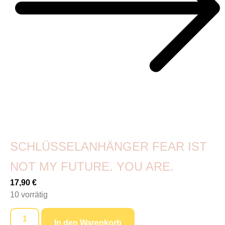
SCHLÜSSELANHÄNGER FEAR IST
NOT MY FUTURE. YOU ARE.
17,90
€
10 vorrätig
In den Warenkorb