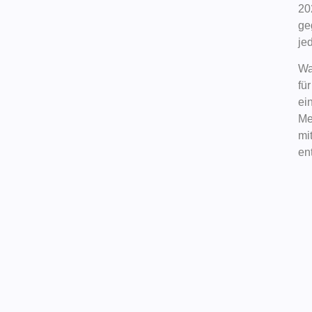
20
ge
je
Wa
fü
ei
Me
mi
en