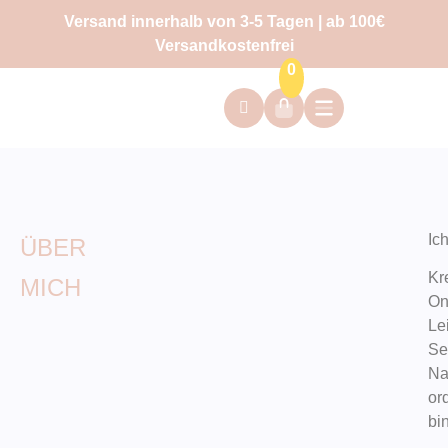
Versand innerhalb von 3-5 Tagen | ab 100€
Versandkostenfrei
0
Ic
ÜBER
Kr
MICH
On
Le
Se
Na
or
bin